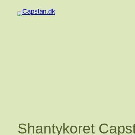
Spring
til
indhold
Shantykoret Caps