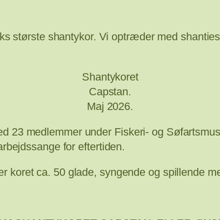
s største shantykor. Vi optræder med shanti
Shantykoret
Capstan.
Maj 2026.
ed 23 medlemmer under Fiskeri- og Søfartsmuse
arbejdssange for eftertiden.
ler koret ca. 50 glade, syngende og spillende 