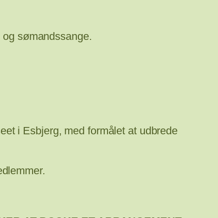
es og sømandssange.
et i Esbjerg, med formålet at udbrede
medlemmer.